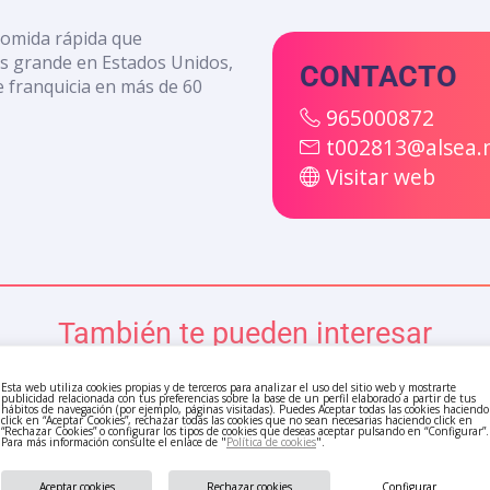
comida rápida que
ás grande en Estados Unidos,
CONTACTO
e franquicia en más de 60
965000872
t002813@alsea.
Visitar web
También te pueden interesar
Esta web utiliza cookies propias y de terceros para analizar el uso del sitio web y mostrarte
publicidad relacionada con tus preferencias sobre la base de un perfil elaborado a partir de tus
hábitos de navegación (por ejemplo, páginas visitadas). Puedes Aceptar todas las cookies haciendo
click en “Aceptar Cookies”, rechazar todas las cookies que no sean necesarias haciendo click en
“Rechazar Cookies” o configurar los tipos de cookies que deseas aceptar pulsando en “Configurar”.
Para más información consulte el enlace de "
Política de cookies
".
Aceptar cookies
Rechazar cookies
Configurar