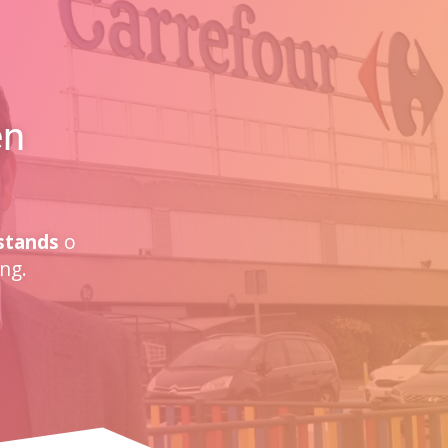
en
stands
o
ng.