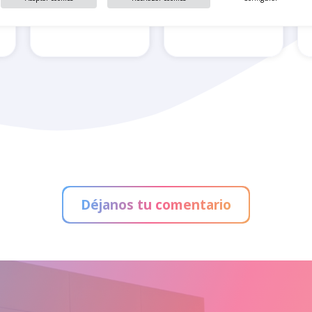
n
Alain Afflelou
Belros
Déjanos tu comentario