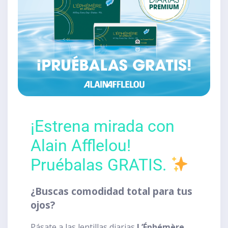
¡Estrena mirada con
Alain Afflelou!
Pruébalas GRATIS.
¿Buscas comodidad total para tus
ojos?
Pásate a las lentillas diarias
L’Éphémère