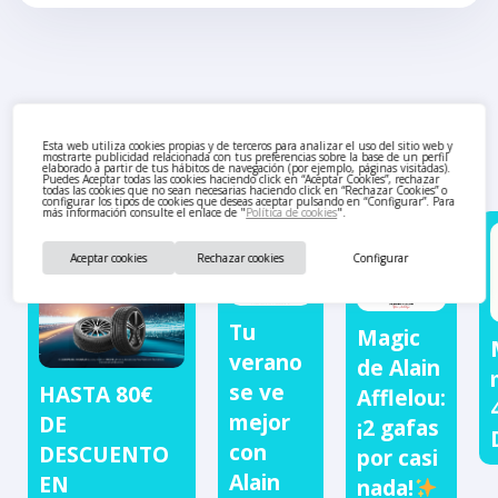
También te puede interesar
Esta web utiliza cookies propias y de terceros para analizar el uso del sitio web y
mostrarte publicidad relacionada con tus preferencias sobre la base de un perfil
elaborado a partir de tus hábitos de navegación (por ejemplo, páginas visitadas).
Puedes Aceptar todas las cookies haciendo click en “Aceptar Cookies”, rechazar
todas las cookies que no sean necesarias haciendo click en “Rechazar Cookies” o
configurar los tipos de cookies que deseas aceptar pulsando en “Configurar”. Para
más información consulte el enlace de "
Política de cookies
".
Aceptar cookies
Rechazar cookies
Configurar
Tu
Magic
verano
de Alain
se ve
HASTA 80€
Afflelou:
mejor
DE
¡2 gafas
con
DESCUENTO
por casi
Alain
EN
nada!